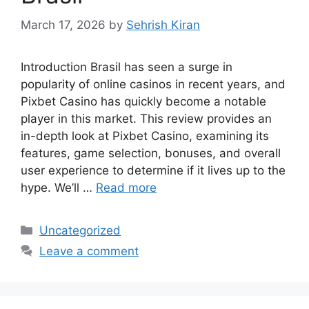
March 17, 2026
by
Sehrish Kiran
Introduction Brasil has seen a surge in
popularity of online casinos in recent years, and
Pixbet Casino has quickly become a notable
player in this market. This review provides an
in-depth look at Pixbet Casino, examining its
features, game selection, bonuses, and overall
user experience to determine if it lives up to the
hype. We’ll …
Read more
Categories
Uncategorized
Leave a comment