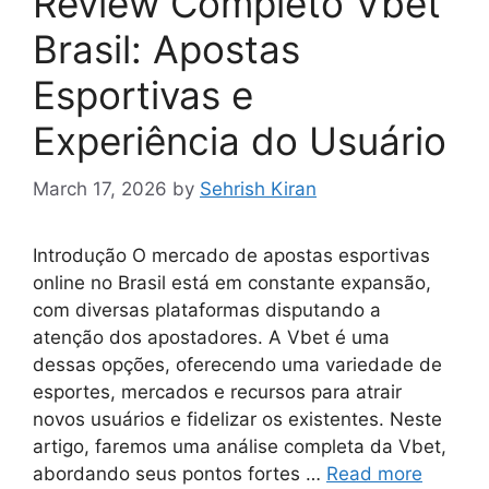
Review Completo Vbet
Brasil: Apostas
Esportivas e
Experiência do Usuário
March 17, 2026
by
Sehrish Kiran
Introdução O mercado de apostas esportivas
online no Brasil está em constante expansão,
com diversas plataformas disputando a
atenção dos apostadores. A Vbet é uma
dessas opções, oferecendo uma variedade de
esportes, mercados e recursos para atrair
novos usuários e fidelizar os existentes. Neste
artigo, faremos uma análise completa da Vbet,
abordando seus pontos fortes …
Read more