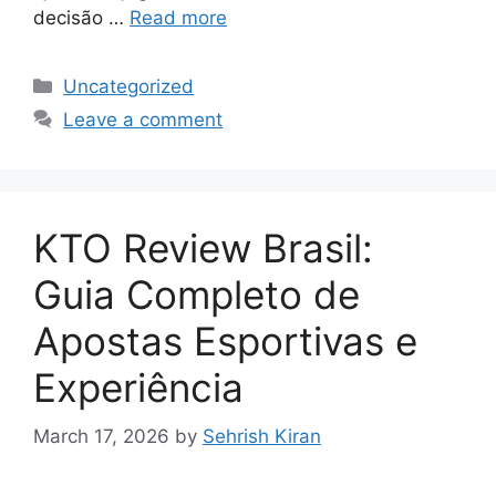
decisão …
Read more
Categories
Uncategorized
Leave a comment
KTO Review Brasil:
Guia Completo de
Apostas Esportivas e
Experiência
March 17, 2026
by
Sehrish Kiran