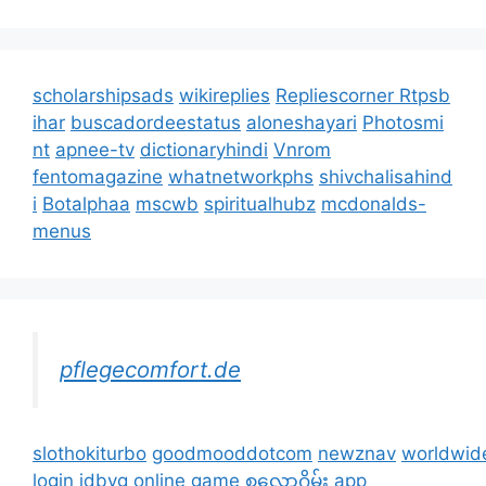
scholarshipsads
wikireplies
Repliescorner
Rtpsb
ihar
buscadordeestatus
aloneshayari
Photosmi
nt
apnee-tv
dictionaryhindi
Vnrom
fentomagazine
whatnetworkphs
shivchalisahind
i
Botalphaa
mscwb
spiritualhubz
mcdonalds-
menus
pflegecomfort.de
slothokiturbo
goodmooddotcom
newznav
worldwide
login
jdbyg online game
စလော့ဂိမ်း app