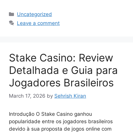
Categories
Uncategorized
Leave a comment
Stake Casino: Review
Detalhada e Guia para
Jogadores Brasileiros
March 17, 2026
by
Sehrish Kiran
Introdução O Stake Casino ganhou
popularidade entre os jogadores brasileiros
devido à sua proposta de jogos online com