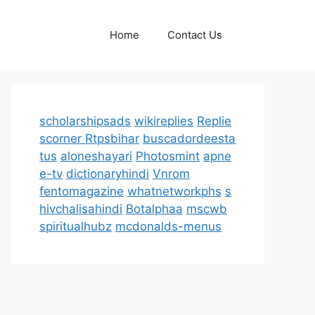
Home
Contact Us
scholarshipsads
wikireplies
Replie
scorner
Rtpsbihar
buscadordeesta
tus
aloneshayari
Photosmint
apne
e-tv
dictionaryhindi
Vnrom
fentomagazine
whatnetworkphs
s
hivchalisahindi
Botalphaa
mscwb
spiritualhubz
mcdonalds-menus