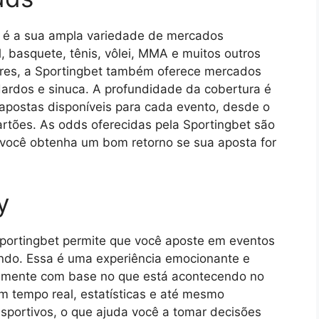
t é a sua ampla variedade de mercados
, basquete, tênis, vôlei, MMA e muitos outros
ares, a Sportingbet também oferece mercados
ardos e sinuca. A profundidade da cobertura é
apostas disponíveis para cada evento, desde o
cartões. As odds oferecidas pela Sportingbet são
 você obtenha um bom retorno se sua aposta for
y
Sportingbet permite que você aposte em eventos
ndo. Essa é uma experiência emocionante e
emente com base no que está acontecendo no
m tempo real, estatísticas e até mesmo
sportivos, o que ajuda você a tomar decisões