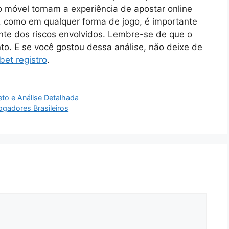
o móvel tornam a experiência de apostar online
, como em qualquer forma de jogo, é importante
nte dos riscos envolvidos. Lembre-se de que o
nto. E se você gostou dessa análise, não deixe de
bet registro
.
eto e Análise Detalhada
ogadores Brasileiros