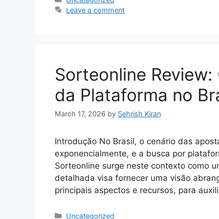
Leave a comment
Sorteonline Review:
da Plataforma no Bra
March 17, 2026
by
Sehrish Kiran
Introdução No Brasil, o cenário das apost
exponencialmente, e a busca por platafor
Sorteonline surge neste contexto como u
detalhada visa fornecer uma visão abran
principais aspectos e recursos, para auxi
Categories
Uncategorized