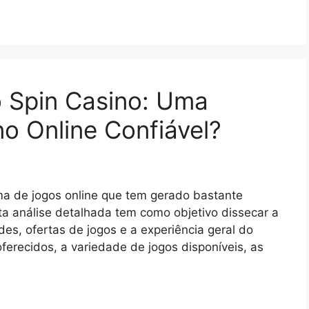
o Spin Casino: Uma
no Online Confiável?
ma de jogos online que tem gerado bastante
sta análise detalhada tem como objetivo dissecar a
es, ofertas de jogos e a experiência geral do
ferecidos, a variedade de jogos disponíveis, as