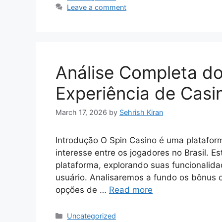
Leave a comment
Análise Completa d
Experiência de Casi
March 17, 2026
by
Sehrish Kiran
Introdução O Spin Casino é uma platafor
interesse entre os jogadores no Brasil. E
plataforma, explorando suas funcionalidad
usuário. Analisaremos a fundo os bônus o
opções de …
Read more
Categories
Uncategorized