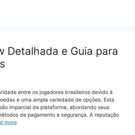
w Detalhada e Guia para
os
idade entre os jogadores brasileiros devido à
moedas e uma ampla variedade de opções. Esta
isão imparcial da plataforma, abordando seus
 métodos de pagamento e segurança. A reputação
d more