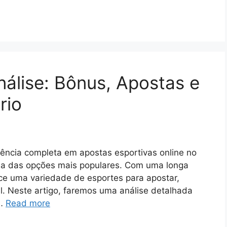
nálise: Bônus, Apostas e
rio
ência completa em apostas esportivas online no
uma das opções mais populares. Com uma longa
ece uma variedade de esportes para apostar,
l. Neste artigo, faremos uma análise detalhada
 …
Read more