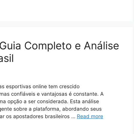
 Guia Completo e Análise
sil
as esportivas online tem crescido
mas confiáveis e vantajosas é constante. A
ma opção a ser considerada. Esta análise
gente sobre a plataforma, abordando seus
liar os apostadores brasileiros …
Read more