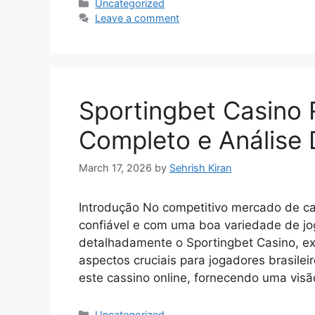
Categories
Uncategorized
Leave a comment
Sportingbet Casino R
Completo e Análise
March 17, 2026
by
Sehrish Kiran
Introdução No competitivo mercado de cas
confiável e com uma boa variedade de jog
detalhadamente o Sportingbet Casino, ex
aspectos cruciais para jogadores brasilei
este cassino online, fornecendo uma visã
Categories
Uncategorized