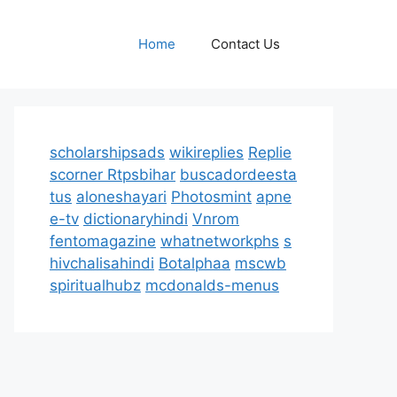
Home
Contact Us
scholarshipsads
wikireplies
Replie
scorner
Rtpsbihar
buscadordeesta
tus
aloneshayari
Photosmint
apne
e-tv
dictionaryhindi
Vnrom
fentomagazine
whatnetworkphs
s
hivchalisahindi
Botalphaa
mscwb
spiritualhubz
mcdonalds-menus