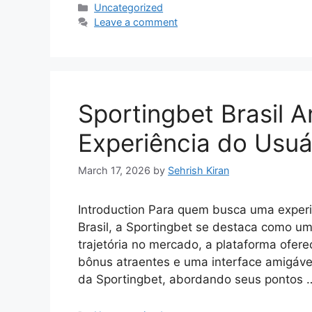
Categories
Uncategorized
Leave a comment
Sportingbet Brasil A
Experiência do Usuá
March 17, 2026
by
Sehrish Kiran
Introduction Para quem busca uma experi
Brasil, a Sportingbet se destaca como 
trajetória no mercado, a plataforma ofer
bônus atraentes e uma interface amigáve
da Sportingbet, abordando seus pontos