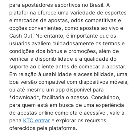
para apostadores esportivos no Brasil. A
plataforma oferece uma variedade de esportes
e mercados de apostas, odds competitivas e
opções convenientes, como apostas ao vivo e
Cash Out. No entanto, é importante que os
usuários avaliem cuidadosamente os termos e
condições dos bônus e promoções, além de
verificar a disponibilidade e a qualidade do
suporte ao cliente antes de começar a apostar.
Em relação à usabilidade e acessibilidade, uma
boa versão compatível com dispositivos móveis,
ou até mesmo um app disponível para
*download*, facilitaria o acesso. Concluindo,
para quem está em busca de uma experiência
de apostas online completa e acessível, vale a
pena
KTO entrar
e explorar os recursos
oferecidos pela plataforma.