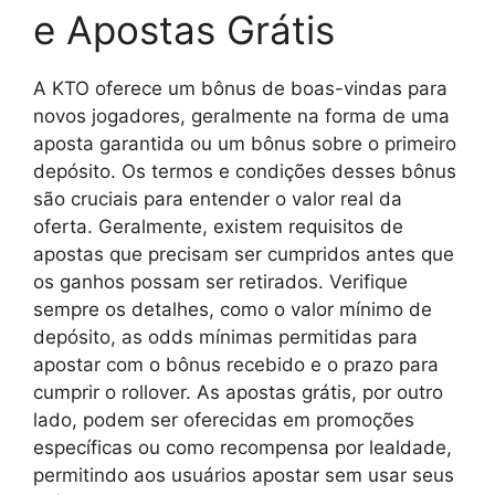
e Apostas Grátis
A KTO oferece um bônus de boas-vindas para
novos jogadores, geralmente na forma de uma
aposta garantida ou um bônus sobre o primeiro
depósito. Os termos e condições desses bônus
são cruciais para entender o valor real da
oferta. Geralmente, existem requisitos de
apostas que precisam ser cumpridos antes que
os ganhos possam ser retirados. Verifique
sempre os detalhes, como o valor mínimo de
depósito, as odds mínimas permitidas para
apostar com o bônus recebido e o prazo para
cumprir o rollover. As apostas grátis, por outro
lado, podem ser oferecidas em promoções
específicas ou como recompensa por lealdade,
permitindo aos usuários apostar sem usar seus