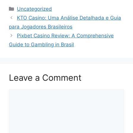
Categories
Uncategorized
KTO Casino: Uma Análise Detalhada e Guia
para Jogadores Brasileiros
Pixbet Casino Review: A Comprehensive
Guide to Gambling in Brasil
Leave a Comment
Comment