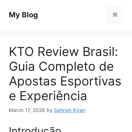
Skip
to
My Blog
Menu
content
KTO Review Brasil:
Guia Completo de
Apostas Esportivas
e Experiência
March 17, 2026
by
Sehrish Kiran
Introdução