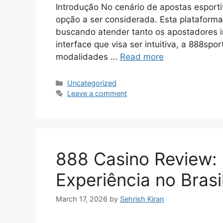
Introdução No cenário de apostas esport
opção a ser considerada. Esta platafor
buscando atender tanto os apostadores i
interface que visa ser intuitiva, a 888spo
modalidades …
Read more
Categories
Uncategorized
Leave a comment
888 Casino Review:
Experiência no Brasi
March 17, 2026
by
Sehrish Kiran