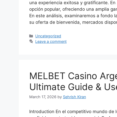
una experiencia exitosa y gratificante. 
opción popular, ofreciendo una amplia g
En este análisis, examinaremos a fondo la
su oferta de bienvenida, mercados dispo
Categories
Uncategorized
Leave a comment
MELBET Casino Arge
Ultimate Guide & Us
March 17, 2026
by
Sehrish Kiran
Introduction En el competitivo mundo de l