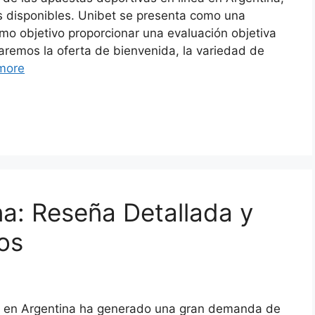
as disponibles. Unibet se presenta como una
mo objetivo proporcionar una evaluación objetiva
naremos la oferta de bienvenida, la variedad de
more
na: Reseña Detallada y
os
ine en Argentina ha generado una gran demanda de