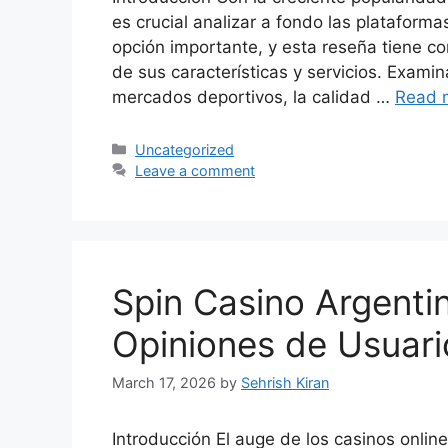
es crucial analizar a fondo las plataform
opción importante, y esta reseña tiene co
de sus características y servicios. Exami
mercados deportivos, la calidad …
Read 
Categories
Uncategorized
Leave a comment
Spin Casino Argenti
Opiniones de Usuari
March 17, 2026
by
Sehrish Kiran
Introducción El auge de los casinos onl