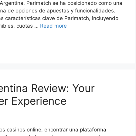
En Argentina, Parimatch se ha posicionado como una
ama de opciones de apuestas y funcionalidades.
s características clave de Parimatch, incluyendo
nibles, cuotas …
Read more
ntina Review: Your
er Experience
os casinos online, encontrar una plataforma