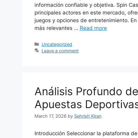
información confiable y objetiva. Spin C
principales actores en este mercado, of
juegos y opciones de entretenimiento. En
más relevantes …
Read more
Categories
Uncategorized
Leave a comment
Análisis Profundo d
Apuestas Deportivas
March 17, 2026
by
Sehrish Kiran
Introducción Seleccionar la plataforma d