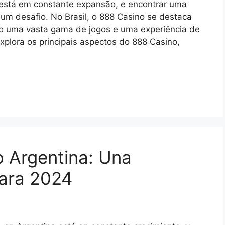
 está em constante expansão, e encontrar uma
 um desafio. No Brasil, o 888 Casino se destaca
o uma vasta gama de jogos e uma experiência de
explora os principais aspectos do 888 Casino,
 Argentina: Una
para 2024