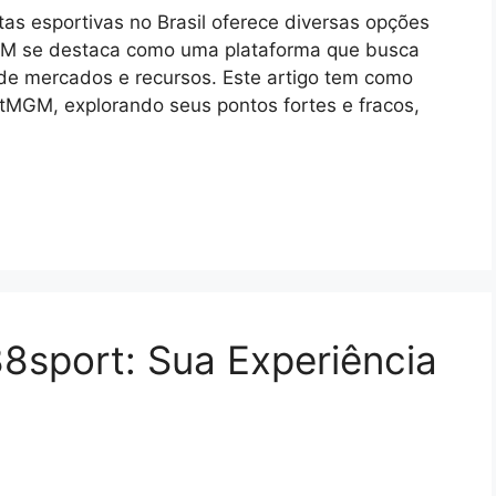
as esportivas no Brasil oferece diversas opções
MGM se destaca como uma plataforma que busca
 de mercados e recursos. Este artigo tem como
BetMGM, explorando seus pontos fortes e fracos,
8sport: Sua Experiência
l