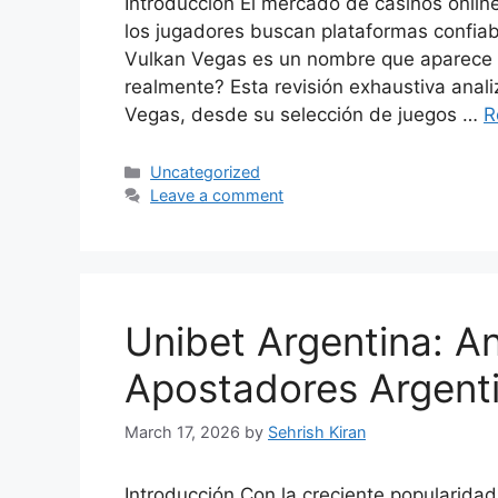
Introducción El mercado de casinos onlin
los jugadores buscan plataformas confiabl
Vulkan Vegas es un nombre que aparece 
realmente? Esta revisión exhaustiva anali
Vegas, desde su selección de juegos …
R
Categories
Uncategorized
Leave a comment
Unibet Argentina: An
Apostadores Argent
March 17, 2026
by
Sehrish Kiran
Introducción Con la creciente popularidad