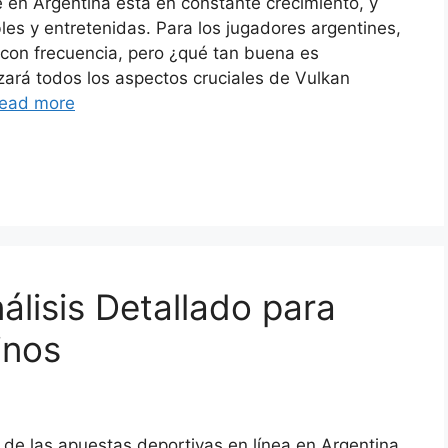
e en Argentina está en constante crecimiento, y
es y entretenidas. Para los jugadores argentines,
con frecuencia, pero ¿qué tan buena es
zará todos los aspectos cruciales de Vulkan
ead more
álisis Detallado para
inos
 de las apuestas deportivas en línea en Argentina,